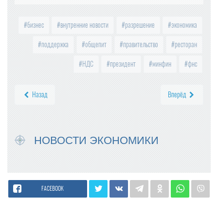
бизнес
внутренние новости
разрешение
экономика
поддержка
общепит
правительство
ресторан
НДС
президент
минфин
фнс
Назад
Вперёд
НОВОСТИ ЭКОНОМИКИ
FACEBOOK