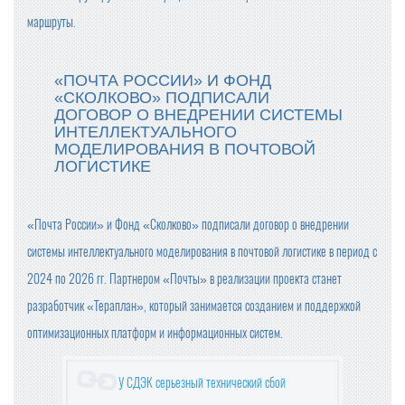
маршруты.
ПРОДАЖИ ШОКОЛАДА В РОССИИ СНИЗИЛИСЬ
«ПОЧТА РОССИИ» И ФОНД
«СКОЛКОВО» ПОДПИСАЛИ
ФАС НЕ НАШЛА ПРИЗНАКОВ ЦЕНОВОГО СГОВОРА У П
ДОГОВОР О ВНЕДРЕНИИ СИСТЕМЫ
РОИЗВОДИТЕЛЕЙ СЛИВОЧНОГО МАСЛА
ИНТЕЛЛЕКТУАЛЬНОГО
МОДЕЛИРОВАНИЯ В ПОЧТОВОЙ
ПОЗДРАВЛЯЕМ С НАСТУПАЮЩИМ 2025 НОВЫМ ГОД
ЛОГИСТИКЕ
ОМ!
С 1 ЯНВАРЯ СУЩЕСТВЕННО ПОДОРОЖАЕТ АЛКОГОЛЬ
«Почта России» и Фонд «Сколково» подписали договор о внедрении
(ВЕСЬ)
системы интеллектуального моделирования в почтовой логистике в период с
ГОДОВАЯ ИНФЛЯЦИЯ В НОЯБРЕ УСКОРИЛАСЬ
2024 по 2026 гг. Партнером «Почты» в реализации проекта станет
разработчик «Тераплан», который занимается созданием и поддержкой
оптимизационных платформ и информационных систем.
ГРЕЧКА, ЧАЙ И САХАР ПОДЕШЕВЕЛИ В НОЯБРЕ
У СДЭК серьезный технический сбой
ВСЕМИРНАЯ РАСПРОДАЖА: КАК 11.11 СТАЛ ДНЕМ ШО