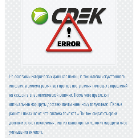
ПИНГА?
ИДЕЯ ПРЕДЕЛЬНЫХ ЦЕН НА ПРОДУКТЫ НЕ ОДОБРЕН
А ВЛАСТЯМИ
OZON ПРИОСТАНОВИЛ ОПЛАТУ ПРИ ПОЛУЧЕНИИ
БАЗОВЫЕ ПРОДУКТЫ В ТОРГОВЫХ СЕТЯХ ПОДЕШЕВЕ
ЛИ В СЕНТЯБРЕ НА 1,2%
ЦЕНЫ НА ПРОДУКТЫ В КРУПНЕЙШИХ ТОРГОВЫХ СЕТ
На основании исторических данных с помощью технологии искусственного
ЯХ ПРОВЕРИТ ФАС
интеллекта система рассчитает прогноз поступления почтовых отправлений
ПРОВОДИТЬ ВНЕЗАПНЫЕ ПРОВЕРКИ ОБЩЕПИТА И ПР
на каждом этапе логистической цепочки. После чего предложит
ОДАВЦОВ БУДЕТ РОСПОТРЕБНАДЗОР
оптимальные маршруты доставки почты конечному получателю. Первые
КОМПАНИЯ «ЯНДЕКС МАРКЕТ» ЗАРЕГИСТРИРОВАЛА
расчеты показывают, что система поможет «Почте» сократить сроки
НОВЫЙ ТОРГОВЫЙ ЗНАК
доставки за счет исключения лишних транспортных узлов из маршрута либо
МИНПРОМТОРГ РОССИИ УТВЕРДИЛ ИЗМЕНЕНИЯ В ПЕ
уменьшения их числа.
РЕЧЕНЬ ПРОДУКЦИИ ДЛЯ ПАРАЛЛЕЛЬНОГО ИМПОРТ