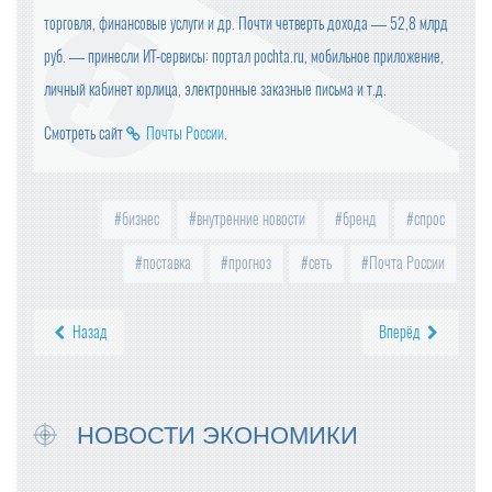
торговля, финансовые услуги и др. Почти четверть дохода — 52,8 млрд
руб. — принесли ИТ-сервисы: портал pochta.ru, мобильное приложение,
личный кабинет юрлица, электронные заказные письма и т.д.
Смотреть сайт
Почты России
.
бизнес
внутренние новости
бренд
спрос
поставка
прогноз
сеть
Почта России
Назад
Вперёд
НОВОСТИ ЭКОНОМИКИ