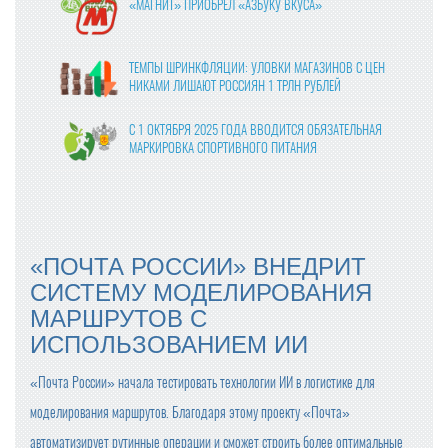
«МАГНИТ» ПРИОБРЕЛ «АЗБУКУ ВКУСА»
ТЕМПЫ ШРИНКФЛЯЦИИ: УЛОВКИ МАГАЗИНОВ С ЦЕН
НИКАМИ ЛИШАЮТ РОССИЯН 1 ТРЛН РУБЛЕЙ
С 1 ОКТЯБРЯ 2025 ГОДА ВВОДИТСЯ ОБЯЗАТЕЛЬНАЯ
МАРКИРОВКА СПОРТИВНОГО ПИТАНИЯ
ВЛАСТИ УТВЕРДИЛИ ФИНАЛЬНЫЕ ПРАВКИ В ЗАКОНО
ПРОЕКТ О ЦИФРОВЫХ ПЛАТФОРМАХ
МОЛОКО В КАЖДОМ ВОСЬМОМ ЧЕКЕ: «ПЯТЁРОЧКА»
«ПОЧТА РОССИИ» ВНЕДРИТ
ОТМЕЧАЕТ РОСТ ПРОДАЖ МОЛОЧНОЙ ПРОДУКЦИИ
СИСТЕМУ МОДЕЛИРОВАНИЯ
МАРШРУТОВ С
ПРОДАЖИ ГОТОВОЙ ЕДЫ В КРУПНЫХ СЕТЯХ ВЫРОСЛ
И НА 24% В 2024 ГОДУ
ИСПОЛЬЗОВАНИЕМ ИИ
ОПТОВЫЕ ЦЕНЫ НА ЯЙЦА СНИЗИЛИСЬ НА 13-17%
«Почта России» начала тестировать технологии ИИ в логистике для
моделирования маршрутов. Благодаря этому проекту «Почта»
автоматизирует рутинные операции и сможет строить более оптимальные
С ПРАЗДНИКОМ ВЕСНЫ, ДОРОГИЕ ЖЕНЩИНЫ!