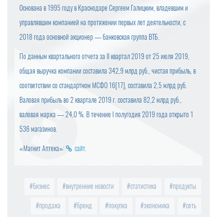
Основана в 1995 году в Краснодаре Сергеем Галицким, владевшим и
управлявшим компанией на протяжении первых лет деятельности, с
2018 года основной акционер — банковская группа ВТБ.
По данным квартального отчета за II квартал 2019 от 25 июля 2019,
общая выручка компании составила 342,9 млрд руб., чистая прибыль, в
соответствии со стандартном МСФО 16[17], составила 2,5 млрд руб.
Валовая прибыль во 2 квартале 2019 г. составила 82,2 млрд руб.,
валовая маржа — 24,0 %. В течение I полугодия 2019 года открыто 1
536 магазинов.
«Магнит Аптека»:
сайт
.
бизнес
внутренние новости
статистика
продукты
продажа
бренд
покупка
экономика
сеть