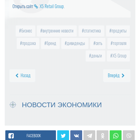
Открыть сайт
X5 Retail Group
.
бизнес
внутренние новости
статистика
продукты
продажа
бренд
дивиденды
сеть
торговля
деньги
X5 Group
Назад
Вперёд
НОВОСТИ ЭКОНОМИКИ
FACEBOOK