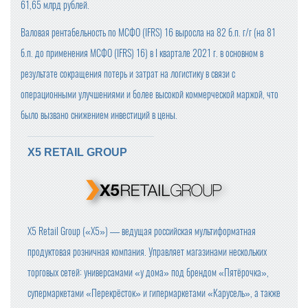
61,65 млрд рублей.
Валовая рентабельность по МСФО (IFRS) 16 выросла на 82 б.п. г/г (на 81
б.п. до применения МСФО (IFRS) 16) в I квартале 2021 г. в основном в
результате сокращения потерь и затрат на логистику в связи с
операционными улучшениями и более высокой коммерческой маржой, что
было вызвано снижением инвестиций в цены.
X5 RETAIL GROUP
X5 Retail Group («Х5») — ведущая российская мультиформатная
продуктовая розничная компания. Управляет магазинами нескольких
торговых сетей: универсамами «у дома» под брендом «Пятёрочка»,
супермаркетами «Перекрёсток» и гипермаркетами «Карусель», а также