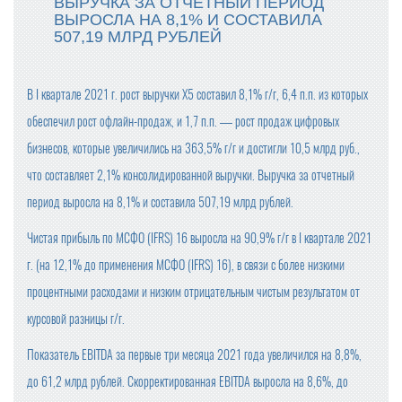
ВЫРУЧКА ЗА ОТЧЕТНЫЙ ПЕРИОД
ВЫРОСЛА НА 8,1% И СОСТАВИЛА
507,19 МЛРД РУБЛЕЙ
В I квартале 2021 г. рост выручки X5 составил 8,1% г/г, 6,4 п.п. из которых
обеспечил рост офлайн-продаж, и 1,7 п.п. — рост продаж цифровых
бизнесов, которые увеличились на 363,5% г/г и достигли 10,5 млрд руб.,
что составляет 2,1% консолидированной выручки. Выручка за отчетный
период выросла на 8,1% и составила 507,19 млрд рублей.
Чистая прибыль по МСФО (IFRS) 16 выросла на 90,9% г/г в I квартале 2021
г. (на 12,1% до применения МСФО (IFRS) 16), в связи с более низкими
процентными расходами и низким отрицательным чистым результатом от
курсовой разницы г/г.
Показатель EBITDA за первые три месяца 2021 года увеличился на 8,8%,
до 61,2 млрд рублей. Скорректированная EBITDA выросла на 8,6%, до