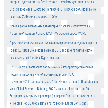
интернет-супермаркетом Perekrestok.ru, службами доставки посылок
5Post и продуктов «Доставка Пятёрочка». Рыночная доля по выручке
по итогам 2019 года составила 11,5 %.
Акции в форме глобальных депозитарных расписок котируются на
Лондонской фондовой бирже (LSE) и Московской бирже (MCX).
В рейтинге крупнейших частных компаний российского издания журнала
Forbes X5 Retail Group по выручке за 2018 год заняла третье место
после компаний Лукойл и Сургутнефтегаз.
В 2018 году Х5 возглавила топ-50 самых быстрорастущих компаний
России по выручке и чистой прибыли по версии РБК.
По итогам 2019 года поднялась с 47 на 42 место в топ-250 ритейлеров
мира Global Powers of Retailing 2020 и заняла 11 место в топ-50
быстрорастущих ритейлеров мира (по версии Deloitte), а также заняла
41 место в Top 50 Global Retailers (по версии Kantar Consulting).