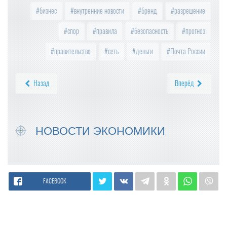
бизнес
внутренние новости
бренд
разрешение
спор
правила
безопасность
прогноз
правительство
сеть
деньги
Почта России
Назад
Вперёд
НОВОСТИ ЭКОНОМИКИ
FACEBOOK