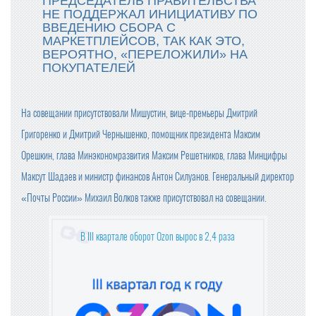
ПРЕДСЕДАТЕЛЬ ПРАВИТЕЛЬСТВА
НЕ ПОДДЕРЖАЛ ИНИЦИАТИВУ ПО
ПРОДАЖИ ШОКОЛАДА В РОССИИ СНИЗИЛИСЬ
ВВЕДЕНИЮ СБОРА С
МАРКЕТПЛЕЙСОВ, ТАК КАК ЭТО,
ВЕРОЯТНО, «ПЕРЕЛОЖИЛИ» НА
ФАС НЕ НАШЛА ПРИЗНАКОВ ЦЕНОВОГО СГОВОРА У П
ПОКУПАТЕЛЕЙ
РОИЗВОДИТЕЛЕЙ СЛИВОЧНОГО МАСЛА
ПОЗДРАВЛЯЕМ С НАСТУПАЮЩИМ 2025 НОВЫМ ГОД
На совещании присутствовали Мишустин, вице-премьеры Дмитрий
ОМ!
Григоренко и Дмитрий Чернышенко, помощник президента Максим
С 1 ЯНВАРЯ СУЩЕСТВЕННО ПОДОРОЖАЕТ АЛКОГОЛЬ
Орешкин, глава Минэкономразвития Максим Решетников, глава Минцифры
(ВЕСЬ)
Максут Шадаев и министр финансов Антон Силуанов. Генеральный директор
ГОДОВАЯ ИНФЛЯЦИЯ В НОЯБРЕ УСКОРИЛАСЬ
«Почты России» Михаил Волков также присутствовал на совещании.
В III квартале оборот Ozon вырос в 2,4 раза
ГРЕЧКА, ЧАЙ И САХАР ПОДЕШЕВЕЛИ В НОЯБРЕ
ВСЕМИРНАЯ РАСПРОДАЖА: КАК 11.11 СТАЛ ДНЕМ ШО
ПИНГА?