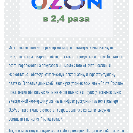
ИДЕЯ ПРЕДЕЛЬНЫХ ЦЕН НА ПРОДУКТЫ НЕ ОДОБРЕН
А ВЛАСТЯМИ
OZON ПРИОСТАНОВИЛ ОПЛАТУ ПРИ ПОЛУЧЕНИИ
БАЗОВЫЕ ПРОДУКТЫ В ТОРГОВЫХ СЕТЯХ ПОДЕШЕВЕ
Источник пояснил, что премьер-министр не поддержал инициативу по
ЛИ В СЕНТЯБРЕ НА 1,2%
введению сбора с маркетплейсов, так как это предложение было бы, скорее
ЦЕНЫ НА ПРОДУКТЫ В КРУПНЕЙШИХ ТОРГОВЫХ СЕТ
всего, переложено на покупателей. Вместо этого «Почта России» и
ЯХ ПРОВЕРИТ ФАС
маркетплейсы обсуждают возможную альтернативу инфраструктурному
ПРОВОДИТЬ ВНЕЗАПНЫЕ ПРОВЕРКИ ОБЩЕПИТА И ПР
платежу. В предыдущих сообщениях уже упоминалось, что «Почта России»
ОДАВЦОВ БУДЕТ РОСПОТРЕБНАДЗОР
предложила обязать владельцев маркетплейсов и других участников рынка
КОМПАНИЯ «ЯНДЕКС МАРКЕТ» ЗАРЕГИСТРИРОВАЛА
электронной коммерции уплачивать инфраструктурный платеж в размере
НОВЫЙ ТОРГОВЫЙ ЗНАК
0,5% от квартального оборота товаров, если их ежегодная выручка
МИНПРОМТОРГ РОССИИ УТВЕРДИЛ ИЗМЕНЕНИЯ В ПЕ
составляет не менее 1 млрд рублей.
РЕЧЕНЬ ПРОДУКЦИИ ДЛЯ ПАРАЛЛЕЛЬНОГО ИМПОРТ
А
Тогда инициативу не поддержали в Минпромторге. Шадаев весной говорил о