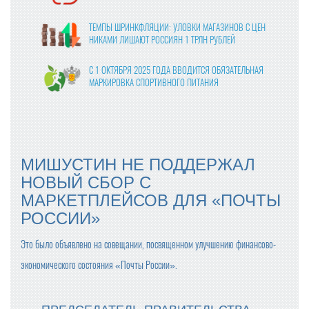
ТЕМПЫ ШРИНКФЛЯЦИИ: УЛОВКИ МАГАЗИНОВ С ЦЕН
НИКАМИ ЛИШАЮТ РОССИЯН 1 ТРЛН РУБЛЕЙ
С 1 ОКТЯБРЯ 2025 ГОДА ВВОДИТСЯ ОБЯЗАТЕЛЬНАЯ
МАРКИРОВКА СПОРТИВНОГО ПИТАНИЯ
ВЛАСТИ УТВЕРДИЛИ ФИНАЛЬНЫЕ ПРАВКИ В ЗАКОНО
ПРОЕКТ О ЦИФРОВЫХ ПЛАТФОРМАХ
МОЛОКО В КАЖДОМ ВОСЬМОМ ЧЕКЕ: «ПЯТЁРОЧКА»
МИШУСТИН НЕ ПОДДЕРЖАЛ
ОТМЕЧАЕТ РОСТ ПРОДАЖ МОЛОЧНОЙ ПРОДУКЦИИ
НОВЫЙ СБОР С
МАРКЕТПЛЕЙСОВ ДЛЯ «ПОЧТЫ
ПРОДАЖИ ГОТОВОЙ ЕДЫ В КРУПНЫХ СЕТЯХ ВЫРОСЛ
И НА 24% В 2024 ГОДУ
РОССИИ»
ОПТОВЫЕ ЦЕНЫ НА ЯЙЦА СНИЗИЛИСЬ НА 13-17%
Это было объявлено на совещании, посвященном улучшению финансово-
экономического состояния «Почты России».
С ПРАЗДНИКОМ ВЕСНЫ, ДОРОГИЕ ЖЕНЩИНЫ!