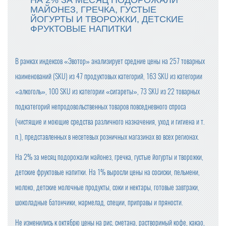
МАЙОНЕЗ, ГРЕЧКА, ГУСТЫЕ
ЙОГУРТЫ И ТВОРОЖКИ, ДЕТСКИЕ
ФРУКТОВЫЕ НАПИТКИ
В рамках индексов «Эвотор» анализирует средние цены на 257 товарных
наименований (SKU) из 47 продуктовых категорий, 163 SKU из категории
«алкоголь», 100 SKU из категории «сигареты», 73 SKU из 22 товарных
подкатегорий непродовольственных товаров повседневного спроса
(чистящие и моющие средства различного назначения, уход и гигиена и т.
п.), представленных в несетевых розничных магазинах во всех регионах.
На 2% за месяц подорожали майонез, гречка, густые йогурты и творожки,
детские фруктовые напитки. На 1% выросли цены на сосиски, пельмени,
молоко, детские молочные продукты, соки и нектары, готовые завтраки,
шоколадные батончики, мармелад, специи, приправы и пряности.
Не изменились к октябрю цены на рис, сметана, растворимый кофе, какао,