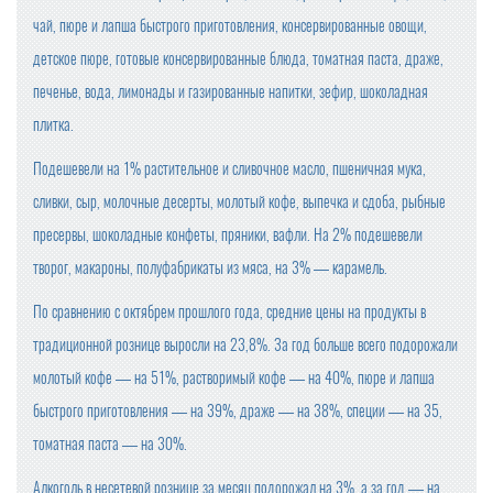
чай, пюре и лапша быстрого приготовления, консервированные овощи,
детское пюре, готовые консервированные блюда, томатная паста, драже,
печенье, вода, лимонады и газированные напитки, зефир, шоколадная
плитка.
Подешевели на 1% растительное и сливочное масло, пшеничная мука,
сливки, сыр, молочные десерты, молотый кофе, выпечка и сдоба, рыбные
пресервы, шоколадные конфеты, пряники, вафли. На 2% подешевели
творог, макароны, полуфабрикаты из мяса, на 3% ― карамель.
По сравнению с октябрем прошлого года, средние цены на продукты в
традиционной рознице выросли на 23,8%. За год больше всего подорожали
молотый кофе ― на 51%, растворимый кофе ― на 40%, пюре и лапша
быстрого приготовления ― на 39%, драже ― на 38%, специи ― на 35,
томатная паста ― на 30%.
Алкоголь в несетевой рознице за месяц подорожал на 3%, а за год ― на