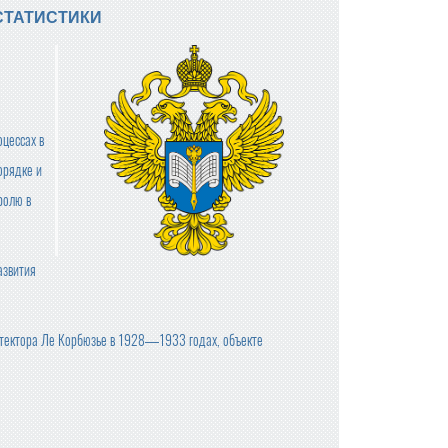
СТАТИСТИКИ
оцессах в
орядке и
ролю в
азвития
хитектора Ле Корбюзье в 1928—1933 годах, объекте