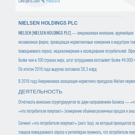
Смотреть сайт
Росстата
NIELSEN HOLDINGS PLC
NIELSEN
[
NIELSEN HOLDINGS PLC
] — американская компания, крупнейшая
независимая фирма, проводящая маркетинговые измерения в индустрии то
повседневного спроса, медиаизмерения и исследования потребителей. Оф
более чем в 100 странах мира, штат сотрудников составляет более 44,000 
По итогам 2016 года выручка составила $6,3 млрд.
В 2016 году Американская ассоциация маркетинга присудила Nielsen перво
ДЕЯТЕЛЬНОСТЬ
Отчётность компании структурируется по двум направлениям бизнеса — «ч
«что потребители покупают» (измерение объёмов розничных продаж и анал
Сегмент «что потребители покупают» (англ. buy), на который приходится 
товаров повседневного спроса и ритейлерам понимать, что потребители поку