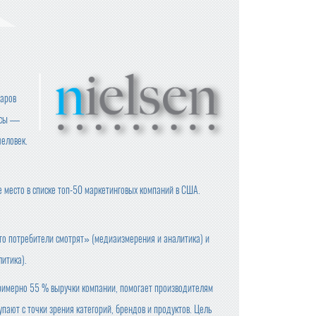
варов
исы —
человек.
е место в списке топ-50 маркетинговых компаний в США.
то потребители смотрят» (медиаизмерения и аналитика) и
итика).
примерно 55 % выручки компании, помогает производителям
пают с точки зрения категорий, брендов и продуктов. Цель