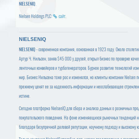
NIELSENIQ
.
Nielsen Holdings PLC:
сайт
.
NIELSENIQ
NIELSENIQ
- cовременная компания, основанная в 1923 году. Около столети
Артур Ч. Нильсен, заняв $45 000 у друзей, открыл бизнес по проверке каче
ленточных конвейеров и турбогенераторов. Бурное развитие технологий из
мир. Бизнес Нильсена тоже рос и изменялся, но клиенты компании Nielsen п
прежнему ценят ее за надежность информации и неослабевающее стремлен
истине.
Сегодня платформа NielsenIQ для сбора и анализа данных о розничных пр
покупательского поведения. На фоне изменяющихся рыночных тенденций на
благодаря безупречной деловой репутации, научному подходу и высокому к