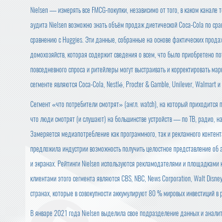
Nielsen — измерять все FMCG-покупки, независимо от того, в каком канале
аудита Nielsen возможно знать объём продаж диетической Coca-Cola по сра
сравнению с Huggies. Эти данные, собранные на основе фактических прода
домохозяйств, которая содержит сведения о всем, что было приобретено п
повседневного спроса и ритейлеры могут выстраивать и корректировать мар
сегменте являются Coca-Cola, Nestlé, Procter & Gamble, Unilever, Walmart и
Сегмент «что потребители смотрят» (англ. watch), на который приходится
что люди смотрят (и слушают) на большинстве устройств — по ТВ, радио, н
Замеряется медиапотребление как программного, так и рекламного контента
предложила индустрии возможность получить целостное представление об а
и экранах. Рейтинги Nielsen используются рекламодателями и площадками 
клиентами этого сегмента являются CBS, NBC, News Corporation, Walt Disn
странах, которые в совокупности аккумулируют 80 % мировых инвестиций в 
В январе 2021 года Nielsen выделила свое подразделение данных и анали