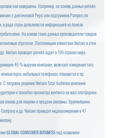
 торговли они совершены. Например, на основе данных ритейл-
внению с диетической Pepsi или подгузников Pampers по
ж, в ряде стран дополняются информацией из панели
отребителями. На основе таких данных производители товаров
кетинговые стратегии. Постоянными клиентами Nielsen в этом
 др. Nielsen проводит ритейл-аудит в 106 странах мира.
 примерно 45 % выручки компании, включает измерения того,
а компьютерах, мобильных телефонах, планшетах и пр.
. С запуском решения Nielsen Total Audience компания
удитории и способах просмотра контента на всех платформах
как основа для покупки и продажи рекламы. Крупнейшими
ey Company и др. Nielsen проводит медиаизмерения в 47
рекламу.
тики
GLOBAL CONSUMER BUSINESS
под названием