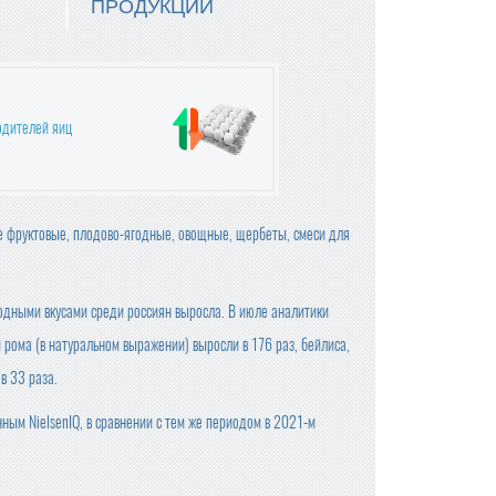
ПРОДУКЦИИ
одителей яиц
е фруктовые, плодово-ягодные, овощные, щербеты, смеси для
одными вкусами среди россиян выросла. В июле аналитики
 рома (в натуральном выражении) выросли в 176 раз, бейлиса,
в 33 раза.
ым NielsenIQ, в сравнении с тем же периодом в 2021-м