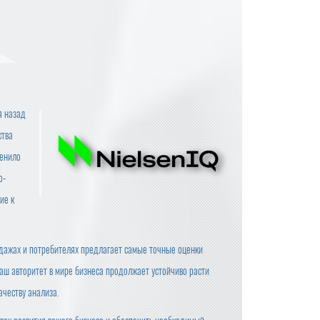
я назад
ства
менило
о-
ие к
одажах и потребителях предлагает самые точные оценки
ш авторитет в мире бизнеса продолжает устойчиво расти
ачеству анализа.