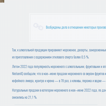
Возбуждены дела в отношении некоторых произв
Так, к алкогольной продукции приравняют мороженое, десерты, замороженны
их приготовления с содержанием этилового спирта более 0,5 %.
Летом 2022 года популярность мороженого с алкогольными, фруктовыми и яг
NielsenIQ сообщали, что в мае–июне продажи мороженого со вкусом фруктов и
кофейного ликера, куантро и крема — в 78 раз, а клюквы, персика и водки — 
Натуральные продажи в категории мороженого в мае–июне 2022 года, по данн
снизились на 21,1 %.