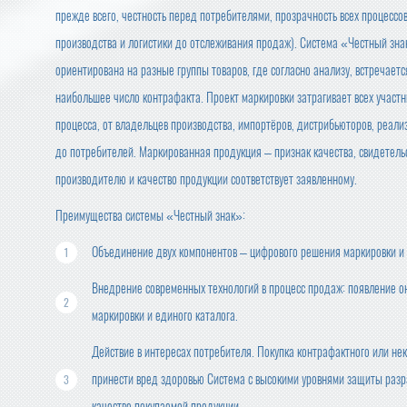
прежде всего, честность перед потребителями, прозрачность всех процессов
производства и логистики до отслеживания продаж). Система «Честный зн
ориентирована на разные группы товаров, где согласно анализу, встречаетс
наибольшее число контрафакта. Проект маркировки затрагивает всех участн
процесса, от владельцев производства, импортёров, дистрибьюторов, реали
до потребителей. Маркированная продукция – признак качества, свидетель
производителю и качество продукции соответствует заявленному.
Преимущества системы «Честный знак»:
Объединение двух компонентов – цифрового решения маркировки и 
Внедрение современных технологий в процесс продаж: появление о
маркировки и единого каталога.
Действие в интересах потребителя. Покупка контрафактного или нек
принести вред здоровью Система с высокими уровнями защиты разра
качестве покупаемой продукции.