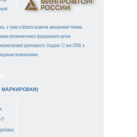
яющий
а, а также в области развития авиационной техники,
ункции уполномоченного федерального органа
внешнеторговой деятельности. Создано 12 мая 2008; в
 сходными полномочиями.
 МАРКИРОВКИ)
ь
и.
»?
 проблема