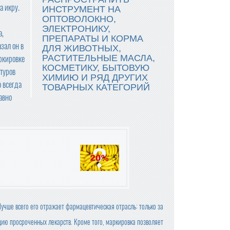
а икру.
ИНСТРУМЕНТ НА
ОПТОВОЛОКНО,
ЭЛЕКТРОНИКУ,
а,
ПРЕПАРАТЫ И КОРМА
зал он в
ДЛЯ ЖИВОТНЫХ,
РАСТИТЕЛЬНЫЕ МАСЛА,
ркировке
КОСМЕТИКУ, БЫТОВУЮ
туров
ХИМИЮ И РЯД ДРУГИХ
о всегда
ТОВАРНЫХ КАТЕГОРИЙ
авно
учше всего его отражает фармацевтическая отрасль: только за
цию просроченных лекарств. Кроме того, маркировка позволяет