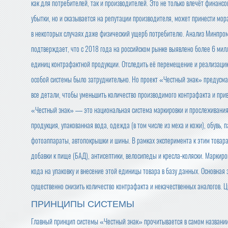
как для потребителей, так и производителей. Это не только влечёт финанс
убытки, но и сказывается на репутации производителя, может принести мор
в некоторых случаях даже физический ущерб потребителю. Анализ Минпро
подтверждает, что с 2018 года на российском рынке выявлено более 6 мил
единиц контрафактной продукции. Отследить её перемещение и реализаци
особой системы было затруднительно. Но проект «Честный знак» предусм
все детали, чтобы уменьшить количество производимого контрафакта и прив
«Честный знак» — это национальная система маркировки и прослеживания 
продукция, упакованная вода, одежда (в том числе из меха и кожи), обувь,
фотоаппараты, автопокрышки и шины. В рамках эксперимента к этим товара
добавки к пище (БАД), антисептики, велосипеды и кресла-коляски. Маркиро
кода на упаковку и внесение этой единицы товара в базу данных. Основная
существенно снизить количество контрафакта и некачественных аналогов. Ц
ПРИНЦИПЫ СИСТЕМЫ
Главный принцип системы «Честный знак» прочитывается в самом названии