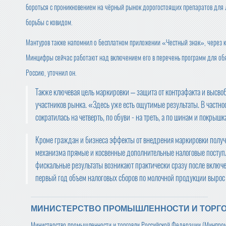
бороться с проникновением на чёрный рынок дорогостоящих препаратов для 
борьбы с ковидом.
Мантуров также напомнил о бесплатном приложении «Честный знак», через к
Минцифры сейчас работают над включением его в перечень программ для обя
Россию, уточнил он.
Также ключевая цель маркировки – защита от контрафакта и высв
участников рынка. «Здесь уже есть ощутимые результаты. В частн
сократилась на четверть, по обуви - на треть, а по шинам и покрышк
Кроме граждан и бизнеса эффекты от внедрения маркировки получ
механизма прямые и косвенные дополнительные налоговые поступл
фискальные результаты возникают практически сразу после включен
первый год объем налоговых сборов по молочной продукции вырос н
МИНИСТЕРСТВО ПРОМЫШЛЕННОСТИ И ТОРГ
Министерство промышленности и торговли Российской Федерации (Минпро