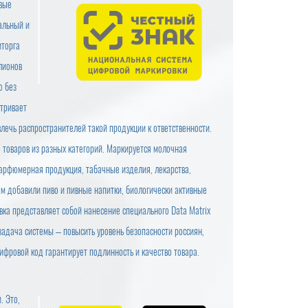
овые
альный и
мторга
лионов
ю без
атривает
лечь распространителей такой продукции к ответственности.
товаров из разных категорий. Маркируется молочная
 парфюмерная продукция, табачные изделия, лекарства,
м добавили пиво и пивные напитки, биологически активные
вка представляет собой нанесение специального Data Matrix
 задача системы – повысить уровень безопасности россиян,
ифровой код гарантирует подлинность и качество товара.
. Это,