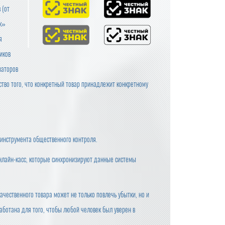
 (от
ак»
я
иков
заторов
ство того, что конкретный товар принадлежит конкретному
инструмента общественного контроля.
нлайн-касс, которые синхронизируют данные системы
ачественного товара может не только повлечь убытки, но и
ботана для того, чтобы любой человек был уверен в