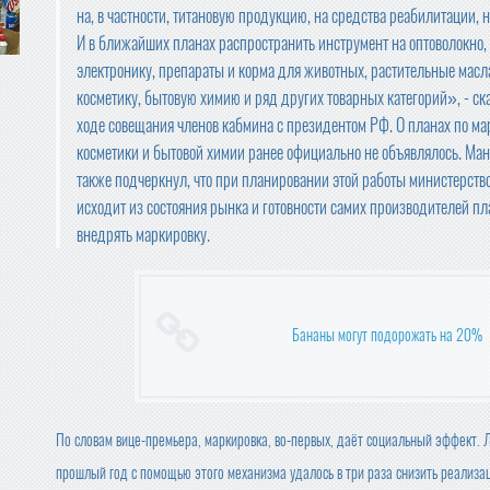
на, в частности, титановую продукцию, на средства реабилитации, н
И в ближайших планах распространить инструмент на оптоволокно,
электронику, препараты и корма для животных, растительные масл
косметику, бытовую химию и ряд других товарных категорий», - ска
ходе совещания членов кабмина с президентом РФ. О планах по ма
косметики и бытовой химии ранее официально не объявлялось. Ман
также подчеркнул, что при планировании этой работы министерств
исходит из состояния рынка и готовности самих производителей пл
внедрять маркировку.
Бананы могут подорожать на 20%
По словам вице-премьера, маркировка, во-первых, даёт социальный эффект. Л
прошлый год с помощью этого механизма удалось в три раза снизить реализа