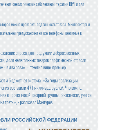
лечения онкологических заболеваний, терапии ВИЧ и для
оторое можно проверить подлинность товара. Минпромторг и
зательной предустановки на все телефоны, ввозимые в
обождение спроса для продукции добросовестных
ости, доля нелегальных товаров парфюмерной отрасли
ам - в два раза», - отметил вице-премьер.
ает и бюджетная система. «За годы реализации
ения составили 471 миллиард рублей. Что важно,
ия в проект новой товарной группы. В частности, уже за
а треть», - рассказал Мантуров.
ОВЛИ РОССИЙСКОЙ ФЕДЕРАЦИИ
мторг