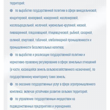
территорий;
по выработке государственной политики в сфере винодельческой,
кондитерской, консервной, макаронной, масложировой,
маслосыродельной, молочной, мукомольно-крупяной, мясной,
пивоваренной, плодоовощной, птицеводческой, рыбной, сахарной,
соляной, спиртовой, табачной, хлебопекарной промышленности и
промышленности безалкогольных напитков;
по выработке и реализации государственной политики и
нормативно-правовому регулированию в сфере земельных отношений
(в части, касающейся земель сельскохозяйственного назначения), по
государственному мониторингу таких земель;
по оказанию государственных услуг в сфере агропромышленного
комплекса, включая устойчивое развитие сельских территорий;
по управлению государственным имуществом на
подведомственных предприятиях и учреждениях.