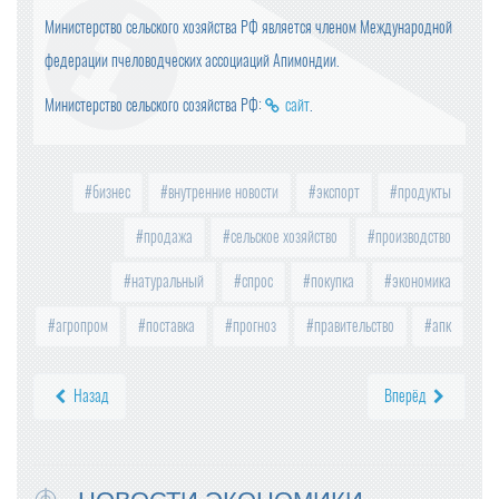
Министерство сельского хозяйства РФ является членом Международной
федерации пчеловодческих ассоциаций Апимондии.
Министерство сельского созяйства РФ:
сайт
.
бизнес
внутренние новости
экспорт
продукты
продажа
сельское хозяйство
производство
натуральный
спрос
покупка
экономика
агропром
поставка
прогноз
правительство
апк
Назад
Вперёд