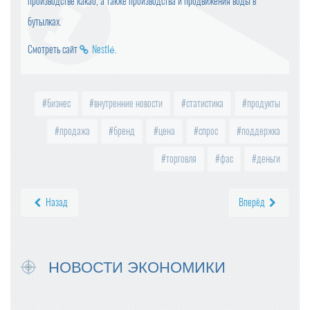
производстве какао, а также производства и продвижения воды в
бутылках.
Смотреть сайт
Nestlé
.
бизнес
внутренние новости
статистика
продукты
продажа
бренд
цена
спрос
поддержка
торговля
фас
деньги
Назад
Вперёд
НОВОСТИ ЭКОНОМИКИ