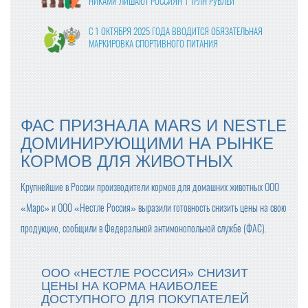
НИКАМИ ЛИШАЮТ РОССИЯН 1 ТРЛН РУБЛЕЙ
С 1 ОКТЯБРЯ 2025 ГОДА ВВОДИТСЯ ОБЯЗАТЕЛЬНАЯ
МАРКИРОВКА СПОРТИВНОГО ПИТАНИЯ
ВЛАСТИ УТВЕРДИЛИ ФИНАЛЬНЫЕ ПРАВКИ В ЗАКОНО
ПРОЕКТ О ЦИФРОВЫХ ПЛАТФОРМАХ
МОЛОКО В КАЖДОМ ВОСЬМОМ ЧЕКЕ: «ПЯТЁРОЧКА»
ФАС ПРИЗНАЛА MARS И NESTLE
ОТМЕЧАЕТ РОСТ ПРОДАЖ МОЛОЧНОЙ ПРОДУКЦИИ
ДОМИНИРУЮЩИМИ НА РЫНКЕ
КОРМОВ ДЛЯ ЖИВОТНЫХ
ПРОДАЖИ ГОТОВОЙ ЕДЫ В КРУПНЫХ СЕТЯХ ВЫРОСЛ
И НА 24% В 2024 ГОДУ
Крупнейшие в России производители кормов для домашних животных ООО
ОПТОВЫЕ ЦЕНЫ НА ЯЙЦА СНИЗИЛИСЬ НА 13-17%
«Марс» и ООО «Нестле Россия» выразили готовность снизить цены на свою
продукцию, сообщили в Федеральной антимонопольной службе (ФАС).
С ПРАЗДНИКОМ ВЕСНЫ, ДОРОГИЕ ЖЕНЩИНЫ!
ООО «НЕСТЛЕ РОССИЯ» СНИЗИТ
ЦЕНЫ НА КОРМА НАИБОЛЕЕ
ПРОДАЖИ ШОКОЛАДА В РОССИИ СНИЗИЛИСЬ
ДОСТУПНОГО ДЛЯ ПОКУПАТЕЛЕЙ