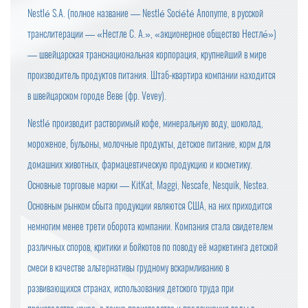
Nestlé S.A. (полное название — Nestlé Société Anonyme, в русской
транслитерации — «Нестле С. А.», «акционерное общество Нестле́»)
— швейцарская транснациональная корпорация, крупнейший в мире
производитель продуктов питания. Штаб-квартира компании находится
в швейцарском городе Веве (фр. Vevey).
Nestlé производит растворимый кофе, минеральную воду, шоколад,
мороженое, бульоны, молочные продукты, детское питание, корм для
домашних животных, фармацевтическую продукцию и косметику.
Основные торговые марки — KitKat, Maggi, Nescafe, Nesquik, Nestea.
Основным рынком сбыта продукции являются США, на них приходится
немногим менее трети оборота компании. Компания стала свидетелем
различных споров, критики и бойкотов по поводу её маркетинга детской
смеси в качестве альтернативы грудному вскармливанию в
развивающихся странах, использования детского труда при