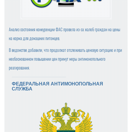
OZON ПРИОСТАНОВИЛ ОПЛАТУ ПРИ ПОЛУЧЕНИИ
БАЗОВЫЕ ПРОДУКТЫ В ТОРГОВЫХ СЕТЯХ ПОДЕШЕВЕ
Анализ состояния конкуренции ФАС провела из-за жалоб граждан на цены
ЛИ В СЕНТЯБРЕ НА 1,2%
на корма для домашних питомцев.
ЦЕНЫ НА ПРОДУКТЫ В КРУПНЕЙШИХ ТОРГОВЫХ СЕТ
ЯХ ПРОВЕРИТ ФАС
В ведомстве добавили, что продолжат отслеживать ценовую ситуацию и при
необоснованном повышении цен примут меры антимонопольного
ПРОВОДИТЬ ВНЕЗАПНЫЕ ПРОВЕРКИ ОБЩЕПИТА И ПР
реагирования.
ОДАВЦОВ БУДЕТ РОСПОТРЕБНАДЗОР
КОМПАНИЯ «ЯНДЕКС МАРКЕТ» ЗАРЕГИСТРИРОВАЛА
ФЕДЕРАЛЬНАЯ АНТИМОНОПОЛЬНАЯ
НОВЫЙ ТОРГОВЫЙ ЗНАК
СЛУЖБА
МИНПРОМТОРГ РОССИИ УТВЕРДИЛ ИЗМЕНЕНИЯ В ПЕ
РЕЧЕНЬ ПРОДУКЦИИ ДЛЯ ПАРАЛЛЕЛЬНОГО ИМПОРТ
А