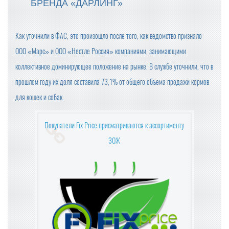
БРЕНДА «ДАРЛИНГ»
ФАС НЕ НАШЛА ПРИЗНАКОВ ЦЕНОВОГО СГОВОРА У П
РОИЗВОДИТЕЛЕЙ СЛИВОЧНОГО МАСЛА
Как уточнили в ФАС, это произошло после того, как ведомство признало
ПОЗДРАВЛЯЕМ С НАСТУПАЮЩИМ 2025 НОВЫМ ГОД
ООО «Марс» и ООО «Нестле Россия» компаниями, занимающими
ОМ!
коллективное доминирующее положение на рынке. В службе уточнили, что в
прошлом году их доля составила 73,1% от общего объема продажи кормов
С 1 ЯНВАРЯ СУЩЕСТВЕННО ПОДОРОЖАЕТ АЛКОГОЛЬ
(ВЕСЬ)
для кошек и собак.
ГОДОВАЯ ИНФЛЯЦИЯ В НОЯБРЕ УСКОРИЛАСЬ
Покупатели Fix Price присматриваются к ассортименту
ЗОЖ
ГРЕЧКА, ЧАЙ И САХАР ПОДЕШЕВЕЛИ В НОЯБРЕ
ВСЕМИРНАЯ РАСПРОДАЖА: КАК 11.11 СТАЛ ДНЕМ ШО
ПИНГА?
ИДЕЯ ПРЕДЕЛЬНЫХ ЦЕН НА ПРОДУКТЫ НЕ ОДОБРЕН
А ВЛАСТЯМИ