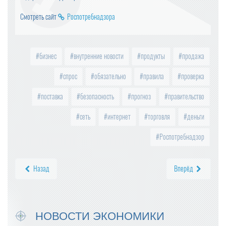
Смотреть сайт
Роспотребнадзора
бизнес
внутренние новости
продукты
продажа
спрос
обязательно
правила
проверка
поставка
безопасность
прогноз
правительство
сеть
интернет
торговля
деньги
Роспотребнадзор
Назад
Вперёд
НОВОСТИ ЭКОНОМИКИ