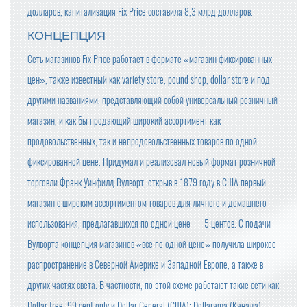
долларов, капитализация Fix Price составила 8,3 млрд долларов.
КОНЦЕПЦИЯ
Сеть магазинов Fix Price работает в формате «магазин фиксированных
цен», также известный как variety store, pound shop, dollar store и под
другими названиями, представляющий собой универсальный розничный
магазин, и как бы продающий широкий ассортимент как
продовольственных, так и непродовольственных товаров по одной
фиксированной цене. Придумал и реализовал новый формат розничной
торговли Фрэнк Уинфилд Вулворт, открыв в 1879 году в США первый
магазин с широким ассортиментом товаров для личного и домашнего
использования, предлагавшихся по одной цене — 5 центов. С подачи
Вулворта концепция магазинов «всё по одной цене» получила широкое
распространение в Северной Америке и Западной Европе, а также в
других частях света. В частности, по этой схеме работают такие сети как
Dollar tree, 99 cent only и Dollar General (США); Dollarama (Канада);