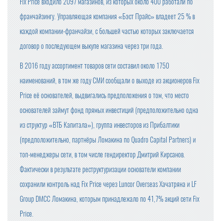
Fix Price входило 2097 магазинов, из которых около 400 работали по
франчайзингу. Управляющая компания «Бэст Прайс» владеет 25 % в
каждой компании-франчайзи, с большей частью которых заключается
договор о последующем выкупе магазина через три года.
В 2016 году ассортимент товаров сети составил около 1750
наименований, в том же году СМИ сообщали о выходе из акционеров Fix
Price её основателей, выдвигались предположения о том, что место
основателей займут фонд прямых инвестиций (предположительно одна
из структур «ВТБ Капитала»), группа инвесторов из Прибалтики
(предположительно, партнёры Ломакина по Quadro Capital Partners) и
топ-менеджеры сети, в том числе гендиректор Дмитрий Кирсанов.
Фактически в результате реструктуризации основатели компании
сохранили контроль над Fix Price через Luncor Overseas Хачатряна и LF
Group DMCC Ломакина, которым принадлежало по 41,7% акций сети Fix
Price.