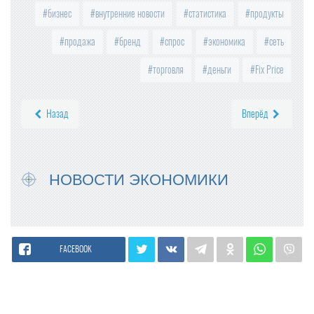
бизнес
внутренние новости
статистика
продукты
продажа
бренд
спрос
экономика
сеть
торговля
деньги
Fix Price
Назад
Вперёд
НОВОСТИ ЭКОНОМИКИ
FACEBOOK