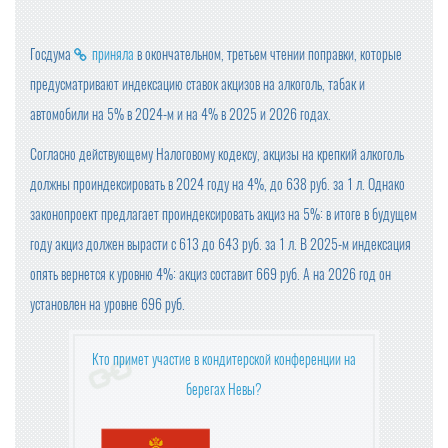
ПРОДАЖИ ШОКОЛАДА В РОССИИ СНИЗИЛИСЬ
Госдума
приняла
в окончательном, третьем чтении поправки, которые
ФАС НЕ НАШЛА ПРИЗНАКОВ ЦЕНОВОГО СГОВОРА У П
РОИЗВОДИТЕЛЕЙ СЛИВОЧНОГО МАСЛА
предусматривают индексацию ставок акцизов на алкоголь, табак и
автомобили на 5% в 2024-м и на 4% в 2025 и 2026 годах.
ПОЗДРАВЛЯЕМ С НАСТУПАЮЩИМ 2025 НОВЫМ ГОД
ОМ!
Согласно действующему Налоговому кодексу, акцизы на крепкий алкоголь
должны проиндексировать в 2024 году на 4%, до 638 руб. за 1 л. Однако
С 1 ЯНВАРЯ СУЩЕСТВЕННО ПОДОРОЖАЕТ АЛКОГОЛЬ
(ВЕСЬ)
законопроект предлагает проиндексировать акциз на 5%: в итоге в будущем
году акциз должен вырасти с 613 до 643 руб. за 1 л. В 2025-м индексация
ГОДОВАЯ ИНФЛЯЦИЯ В НОЯБРЕ УСКОРИЛАСЬ
опять вернется к уровню 4%: акциз составит 669 руб. А на 2026 год он
установлен на уровне 696 руб.
ГРЕЧКА, ЧАЙ И САХАР ПОДЕШЕВЕЛИ В НОЯБРЕ
Кто примет участие в кондитерской конференции на
ВСЕМИРНАЯ РАСПРОДАЖА: КАК 11.11 СТАЛ ДНЕМ ШО
берегах Невы?
ПИНГА?
ИДЕЯ ПРЕДЕЛЬНЫХ ЦЕН НА ПРОДУКТЫ НЕ ОДОБРЕН