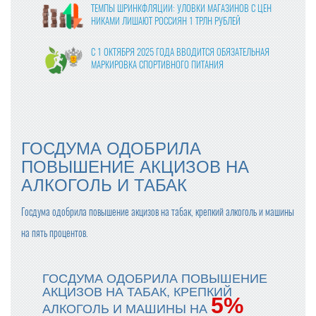
ТЕМПЫ ШРИНКФЛЯЦИИ: УЛОВКИ МАГАЗИНОВ С ЦЕН
НИКАМИ ЛИШАЮТ РОССИЯН 1 ТРЛН РУБЛЕЙ
С 1 ОКТЯБРЯ 2025 ГОДА ВВОДИТСЯ ОБЯЗАТЕЛЬНАЯ
МАРКИРОВКА СПОРТИВНОГО ПИТАНИЯ
ВЛАСТИ УТВЕРДИЛИ ФИНАЛЬНЫЕ ПРАВКИ В ЗАКОНО
ПРОЕКТ О ЦИФРОВЫХ ПЛАТФОРМАХ
МОЛОКО В КАЖДОМ ВОСЬМОМ ЧЕКЕ: «ПЯТЁРОЧКА»
ГОСДУМА ОДОБРИЛА
ОТМЕЧАЕТ РОСТ ПРОДАЖ МОЛОЧНОЙ ПРОДУКЦИИ
ПОВЫШЕНИЕ АКЦИЗОВ НА
АЛКОГОЛЬ И ТАБАК
ПРОДАЖИ ГОТОВОЙ ЕДЫ В КРУПНЫХ СЕТЯХ ВЫРОСЛ
И НА 24% В 2024 ГОДУ
Госдума одобрила повышение акцизов на табак, крепкий алкоголь и машины
ОПТОВЫЕ ЦЕНЫ НА ЯЙЦА СНИЗИЛИСЬ НА 13-17%
на пять процентов.
С ПРАЗДНИКОМ ВЕСНЫ, ДОРОГИЕ ЖЕНЩИНЫ!
ГОСДУМА ОДОБРИЛА ПОВЫШЕНИЕ
АКЦИЗОВ НА ТАБАК, КРЕПКИЙ
5%
АЛКОГОЛЬ И МАШИНЫ НА