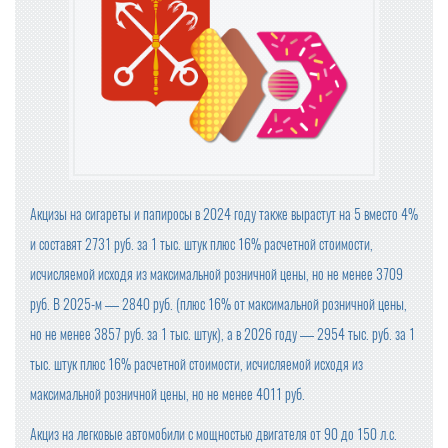
А ВЛАСТЯМИ
OZON ПРИОСТАНОВИЛ ОПЛАТУ ПРИ ПОЛУЧЕНИИ
БАЗОВЫЕ ПРОДУКТЫ В ТОРГОВЫХ СЕТЯХ ПОДЕШЕВЕ
ЛИ В СЕНТЯБРЕ НА 1,2%
ЦЕНЫ НА ПРОДУКТЫ В КРУПНЕЙШИХ ТОРГОВЫХ СЕТ
ЯХ ПРОВЕРИТ ФАС
Акцизы на сигареты и папиросы в 2024 году также вырастут на 5 вместо 4%
ПРОВОДИТЬ ВНЕЗАПНЫЕ ПРОВЕРКИ ОБЩЕПИТА И ПР
и составят 2731 руб. за 1 тыс. штук плюс 16% расчетной стоимости,
ОДАВЦОВ БУДЕТ РОСПОТРЕБНАДЗОР
исчисляемой исходя из максимальной розничной цены, но не менее 3709
КОМПАНИЯ «ЯНДЕКС МАРКЕТ» ЗАРЕГИСТРИРОВАЛА
руб. В 2025-м — 2840 руб. (плюс 16% от максимальной розничной цены,
НОВЫЙ ТОРГОВЫЙ ЗНАК
но не менее 3857 руб. за 1 тыс. штук), а в 2026 году — 2954 тыс. руб. за 1
тыс. штук плюс 16% расчетной стоимости, исчисляемой исходя из
МИНПРОМТОРГ РОССИИ УТВЕРДИЛ ИЗМЕНЕНИЯ В ПЕ
РЕЧЕНЬ ПРОДУКЦИИ ДЛЯ ПАРАЛЛЕЛЬНОГО ИМПОРТ
максимальной розничной цены, но не менее 4011 руб.
А
Акциз на легковые автомобили с мощностью двигателя от 90 до 150 л.с.