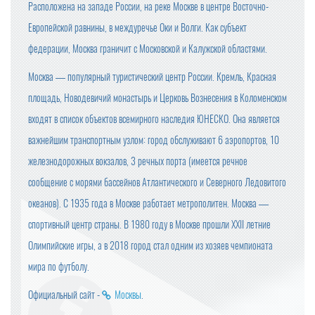
Расположена на западе России, на реке Москве в центре Восточно-
Европейской равнины, в междуречье Оки и Волги. Как субъект
федерации, Москва граничит с Московской и Калужской областями.
Москва — популярный туристический центр России. Кремль, Красная
площадь, Новодевичий монастырь и Церковь Вознесения в Коломенском
входят в список объектов всемирного наследия ЮНЕСКО. Она является
важнейшим транспортным узлом: город обслуживают 6 аэропортов, 10
железнодорожных вокзалов, 3 речных порта (имеется речное
сообщение с морями бассейнов Атлантического и Северного Ледовитого
океанов). С 1935 года в Москве работает метрополитен. Москва —
спортивный центр страны. В 1980 году в Москве прошли XXII летние
Олимпийские игры, а в 2018 город стал одним из хозяев чемпионата
мира по футболу.
Официальный сайт -
Москвы
.