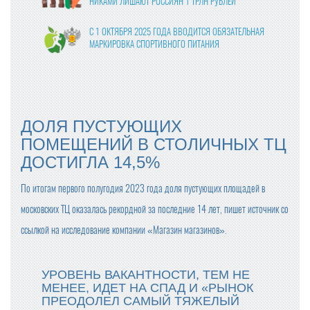
НИКАМИ ЛИШАЮТ РОССИЯН 1 ТРЛН РУБЛЕЙ
С 1 ОКТЯБРЯ 2025 ГОДА ВВОДИТСЯ ОБЯЗАТЕЛЬНАЯ
МАРКИРОВКА СПОРТИВНОГО ПИТАНИЯ
ВЛАСТИ УТВЕРДИЛИ ФИНАЛЬНЫЕ ПРАВКИ В ЗАКОНО
ПРОЕКТ О ЦИФРОВЫХ ПЛАТФОРМАХ
МОЛОКО В КАЖДОМ ВОСЬМОМ ЧЕКЕ: «ПЯТЁРОЧКА»
ДОЛЯ ПУСТУЮЩИХ
ОТМЕЧАЕТ РОСТ ПРОДАЖ МОЛОЧНОЙ ПРОДУКЦИИ
ПОМЕЩЕНИЙ В СТОЛИЧНЫХ ТЦ
ДОСТИГЛА 14,5%
ПРОДАЖИ ГОТОВОЙ ЕДЫ В КРУПНЫХ СЕТЯХ ВЫРОСЛ
И НА 24% В 2024 ГОДУ
По итогам первого полугодия 2023 года доля пустующих площадей в
ОПТОВЫЕ ЦЕНЫ НА ЯЙЦА СНИЗИЛИСЬ НА 13-17%
московских ТЦ оказалась рекордной за последние 14 лет, пишет источник со
ссылкой на исследование компании «Магазин магазинов».
С ПРАЗДНИКОМ ВЕСНЫ, ДОРОГИЕ ЖЕНЩИНЫ!
УРОВЕНЬ ВАКАНТНОСТИ, ТЕМ НЕ
МЕНЕЕ, ИДЕТ НА СПАД И «РЫНОК
ПРОДАЖИ ШОКОЛАДА В РОССИИ СНИЗИЛИСЬ
ПРЕОДОЛЕЛ САМЫЙ ТЯЖЕЛЫЙ