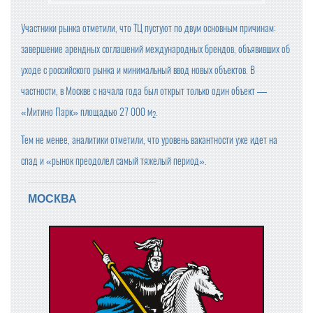
OZON ПРИОСТАНОВИЛ ОПЛАТУ ПРИ ПОЛУЧЕНИИ
Участники рынка отметили, что ТЦ пустуют по двум основным причинам:
завершение арендных соглашений международных брендов, объявивших об
БАЗОВЫЕ ПРОДУКТЫ В ТОРГОВЫХ СЕТЯХ ПОДЕШЕВЕ
уходе с российского рынка и минимальный ввод новых объектов. В
ЛИ В СЕНТЯБРЕ НА 1,2%
частности, в Москве с начала года был открыт только один объект —
ЦЕНЫ НА ПРОДУКТЫ В КРУПНЕЙШИХ ТОРГОВЫХ СЕТ
«Митино Парк» площадью 27 000 м
.
2
ЯХ ПРОВЕРИТ ФАС
Тем не менее, аналитики отметили, что уровень вакантности уже идет на
ПРОВОДИТЬ ВНЕЗАПНЫЕ ПРОВЕРКИ ОБЩЕПИТА И ПР
спад и «рынок преодолел самый тяжелый период».
ОДАВЦОВ БУДЕТ РОСПОТРЕБНАДЗОР
КОМПАНИЯ «ЯНДЕКС МАРКЕТ» ЗАРЕГИСТРИРОВАЛА
МОСКВА
НОВЫЙ ТОРГОВЫЙ ЗНАК
МИНПРОМТОРГ РОССИИ УТВЕРДИЛ ИЗМЕНЕНИЯ В ПЕ
РЕЧЕНЬ ПРОДУКЦИИ ДЛЯ ПАРАЛЛЕЛЬНОГО ИМПОРТ
А