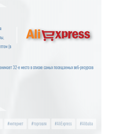
я
пы,
птом (в
анимает 32-е место в списке самых посещаемых веб-ресурсов
интернет
торговля
AliExpress
Alibaba