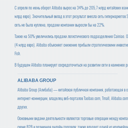
С апреля по июнь оборот Alibaba вырос на 34% до 205,7 млрд китайских юан
млрд евро). Значительный вклад в этот результат внесла сеть гипермаркетов S
сеть не была куплена, продажи компании выросли бы на 22%.
Также на 50% увеличились продажи логистического подразделения Cainiao. 
(4 млрд евро). Alibaba объясняет снижение прибыли стратегическими инвести
Fish.
В будущем Alibaba планирует сосредоточиться на развитии сети в наименее р
ALIBABA GROUP
Alibaba Group (Алибаба) — китайская публичная компания, работающая в 
интернет-коммерции, владелец веб-порталов Taobao.com, Tmall, Alibaba.co
других.
Основными видами деятельности являются торговые операции между компа
схеме B2B и розничная онлайн-торговля; также владеет одной из крупнейши