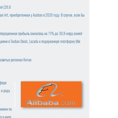
ей (26,8
un Art, приобретенная у Auchan в 2020 году. В случае, если бы
Операционная прибыль снизилась на 11% до 30,8 млрд юаней
циями в Taobao Deals, Lazada и подержанную платформу Idle
азвитых регионах Китая.
сфере
m и ряда
ниями по
х в мире