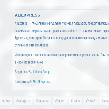
ALIEXPRESS
AliExpress — глобальная виртуальная торговая площадка, предоставляюща
возможность покупать товары производителей из КНР, а также России, Евро
Турции и других стран. Товары на площадке продаются в розницу и мелким о
отличие от оптовой Alibaba).
Информация о товарах автоматически переводится на разные языки. Сайт з
в мире, по версии Alexa.
Владелец:
Alibaba Group
Смотреть сайт
AliExpress
атистика
продукты
продажа
бренд
спрос
Китай
сеть