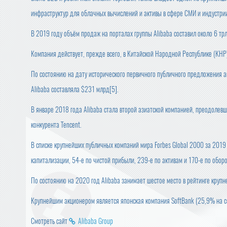
инфраструктур для облачных вычислений и активы в сфере СМИ и индустри
В 2019 году объём продаж на порталах группы Alibaba составил около 6 тр
Компания действует, прежде всего, в Китайской Народной Республике (КНР
По состоянию на дату исторического первичного публичного предложения а
Alibaba составляла $231 млрд[5].
В январе 2018 года Alibaba стала второй азиатской компанией, преодолев
конкурента Tencent.
В списке крупнейших публичных компаний мира Forbes Global 2000 за 2019 
капитализации, 54-е по чистой прибыли, 239-е по активам и 170-е по оборот
По состоянию на 2020 год Alibaba занимает шестое место в рейтинге круп
Крупнейшим акционером является японская компания SoftBank (25,9% на с
Смотреть сайт
Alibaba Group