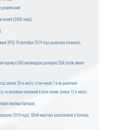
и развлечений.
лн юаней ($900 млрд).
).
кций (IPO) 19 сентября 2014 года рыночная стоимость
шей оценку в 500 миллиардов долларов США после своего
год заняла 59-е место, в том числе 7-е по рыночной
у; из китайских компаний в этом списке заняла 12-е место.
нейших мировых брендов.
ередину 2019 года). Штаб-квартира расположена в Ханчжоу.