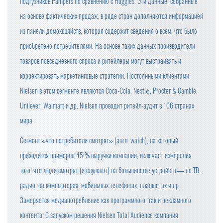
подгузников Pampers по сравнению с Huggies. Эти данные, собранные
на основе фактических продаж, в ряде стран дополняются информацией
из панели домохозяйств, которая содержит сведения о всем, что было
приобретено потребителями. На основе таких данных производители
товаров повседневного спроса и ритейлеры могут выстраивать и
корректировать маркетинговые стратегии. Постоянными клиентами
Nielsen в этом сегменте являются Coca-Cola, Nestlé, Procter & Gamble,
Unilever, Walmart и др. Nielsen проводит ритейл-аудит в 106 странах
мира.
Сегмент «что потребители смотрят» (англ. watch), на который
приходится примерно 45 % выручки компании, включает измерения
того, что люди смотрят (и слушают) на большинстве устройств — по ТВ,
радио, на компьютерах, мобильных телефонах, планшетах и пр.
Замеряется медиапотребление как программного, так и рекламного
контента. С запуском решения Nielsen Total Audience компания