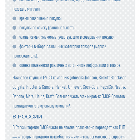
похода в магазин;
время совершения покупки;
покупки по списку (рациональность);
члены семьи, знакомые, участвующие в совершении покупки;
факторы выбора различных категорий товаров (марка/
производитель);
оценка полезности различных источников информации о товаре.
Наиболее крупные FMCG-компании: Johnson&Johnson, Reckitt Benckiser,
Colgate, Procter & Gamble, Henkel, Unilever, Coca-Cola, PepsiCo, Nestlé,
Danone, Mars, Heinz, Kraft. Большая часть всех мировых FMCG-брендов
принадлежит этому списку компаний.
В РОССИИ
В России термин FMCG часто не вполне правомерно переводят как ТНП
— «товары народного потребления» или «товары массового спроса».