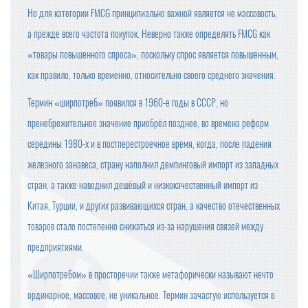
Но для категории FMCG принципиально важной является не массовость,
а прежде всего частота покупок. Неверно также определять FMCG как
«товары повышенного спроса», поскольку спрос является повышенным,
как правило, только временно, относительно своего среднего значения.
Термин «ширпотреб» появился в 1960-е годы в СССР, но
пренебрежительное значение приобрёл позднее, во времена реформ
середины 1980-х и в постперестроечное время, когда, после падения
железного занавеса, страну наполнил демпинговый импорт из западных
стран, а также наводнил дешёвый и низкокачественный импорт из
Китая, Турции, и других развивающихся стран, а качество отечественных
товаров стало постепенно снижаться из-за нарушения связей между
предприятиями.
«Ширпотребом» в просторечии также метафорически называют нечто
ординарное, массовое, не уникальное. Термин зачастую используется в