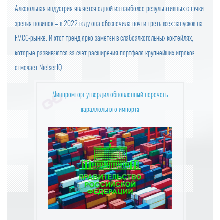
ПРОДАЖИ ШОКОЛАДА В РОССИИ СНИЗИЛИСЬ
Алкогольная индустрия является одной из наиболее результативных с точки
зрения новинок – в 2022 году она обеспечила почти треть всех запусков на
ФАС НЕ НАШЛА ПРИЗНАКОВ ЦЕНОВОГО СГОВОРА У П
FMCG-рынке. И этот тренд ярко заметен в слабоалкогольных коктейлях,
РОИЗВОДИТЕЛЕЙ СЛИВОЧНОГО МАСЛА
которые развиваются за счет расширения портфеля крупнейших игроков,
ПОЗДРАВЛЯЕМ С НАСТУПАЮЩИМ 2025 НОВЫМ ГОД
отмечает NielsenIQ.
ОМ!
С 1 ЯНВАРЯ СУЩЕСТВЕННО ПОДОРОЖАЕТ АЛКОГОЛЬ
Минпромторг утвердил обновленный перечень
(ВЕСЬ)
параллельного импорта
ГОДОВАЯ ИНФЛЯЦИЯ В НОЯБРЕ УСКОРИЛАСЬ
ГРЕЧКА, ЧАЙ И САХАР ПОДЕШЕВЕЛИ В НОЯБРЕ
ВСЕМИРНАЯ РАСПРОДАЖА: КАК 11.11 СТАЛ ДНЕМ ШО
ПИНГА?
ИДЕЯ ПРЕДЕЛЬНЫХ ЦЕН НА ПРОДУКТЫ НЕ ОДОБРЕН