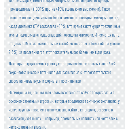
торговых марок, темпы продаж которых серьезно опережают бренды
производителей (+301% против +49% в денежном выражении). Такое
резкое усиление динамики особенно заметно в последние месяцы: еще год
назад динамика СТМ составляла +36%, в то время как текущие трехзначные
темпы подчеркивают существующий потенциал категории. И несмотря на то,
что доля СТМ в слабоалкогольных коктейлях остается небольшой (на уровне
2,5%), за последний год этот показатель вырос более чем в два раза.
Даже при текущих темпах роста у категории слабоалкогольных коктейлей
сохраняется высокий потенциал для развития за счет покупательского
спроса на новые вкусы и форматы таких напитков.
Несмотря на то, что большая часть ассортимента сейчас представлена в
основном заметными игроками, которые продолжают активную экспансию, у
менее крупных также есть шанс успешно выйти в категорию, особенно в
развивающихся нишах – например, премиальных напитках или коктейлях с
нестандартными вкусами.