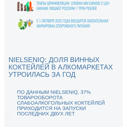
ТЕМПЫ ШРИНКФЛЯЦИИ: УЛОВКИ МАГАЗИНОВ С ЦЕН
НИКАМИ ЛИШАЮТ РОССИЯН 1 ТРЛН РУБЛЕЙ
С 1 ОКТЯБРЯ 2025 ГОДА ВВОДИТСЯ ОБЯЗАТЕЛЬНАЯ
МАРКИРОВКА СПОРТИВНОГО ПИТАНИЯ
ВЛАСТИ УТВЕРДИЛИ ФИНАЛЬНЫЕ ПРАВКИ В ЗАКОНО
ПРОЕКТ О ЦИФРОВЫХ ПЛАТФОРМАХ
МОЛОКО В КАЖДОМ ВОСЬМОМ ЧЕКЕ: «ПЯТЁРОЧКА»
NIELSENIQ: ДОЛЯ ВИННЫХ
ОТМЕЧАЕТ РОСТ ПРОДАЖ МОЛОЧНОЙ ПРОДУКЦИИ
КОКТЕЙЛЕЙ В АЛКОМАРКЕТАХ
УТРОИЛАСЬ ЗА ГОД
ПРОДАЖИ ГОТОВОЙ ЕДЫ В КРУПНЫХ СЕТЯХ ВЫРОСЛ
И НА 24% В 2024 ГОДУ
ПО ДАННЫМ NIELSENIQ, 37%
ОПТОВЫЕ ЦЕНЫ НА ЯЙЦА СНИЗИЛИСЬ НА 13-17%
ТОВАРООБОРОТА
СЛАБОАЛКОГОЛЬНЫХ КОКТЕЙЛЕЙ
ПРИХОДИТСЯ НА ЗАПУСКИ
С ПРАЗДНИКОМ ВЕСНЫ, ДОРОГИЕ ЖЕНЩИНЫ!
ПОСЛЕДНИХ ДВУХ ЛЕТ