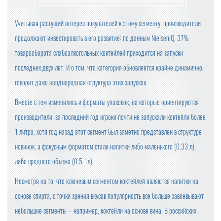
А ВЛАСТЯМИ
Учитывая растущий интерес покупателей к этому сегменту, производители
OZON ПРИОСТАНОВИЛ ОПЛАТУ ПРИ ПОЛУЧЕНИИ
продолжают инвестировать в его развитие: по данным NielsenIQ, 37%
товарооборота слабоалкогольных коктейлей приходится на запуски
БАЗОВЫЕ ПРОДУКТЫ В ТОРГОВЫХ СЕТЯХ ПОДЕШЕВЕ
ЛИ В СЕНТЯБРЕ НА 1,2%
последних двух лет. И о том, что категория обновляется крайне динамично,
говорит даже неоднородная структура этих запусков.
ЦЕНЫ НА ПРОДУКТЫ В КРУПНЕЙШИХ ТОРГОВЫХ СЕТ
ЯХ ПРОВЕРИТ ФАС
Вместе с тем изменились и форматы упаковок, на которые ориентируются
производители: за последний год игроки почти не запускали коктейли более
ПРОВОДИТЬ ВНЕЗАПНЫЕ ПРОВЕРКИ ОБЩЕПИТА И ПР
ОДАВЦОВ БУДЕТ РОСПОТРЕБНАДЗОР
1 литра, хотя год назад этот сегмент был заметно представлен в структуре
новинок, а фокусным форматом стали напитки либо маленького (0,33 л),
КОМПАНИЯ «ЯНДЕКС МАРКЕТ» ЗАРЕГИСТРИРОВАЛА
НОВЫЙ ТОРГОВЫЙ ЗНАК
либо среднего объема (0,5-1л).
МИНПРОМТОРГ РОССИИ УТВЕРДИЛ ИЗМЕНЕНИЯ В ПЕ
Несмотря на то, что ключевым сегментом коктейлей являются напитки на
РЕЧЕНЬ ПРОДУКЦИИ ДЛЯ ПАРАЛЛЕЛЬНОГО ИМПОРТ
основе спирта, с точки зрения вкусов популярность все больше завоевывают
А
небольшие сегменты – например, коктейли на основе вина. В российских