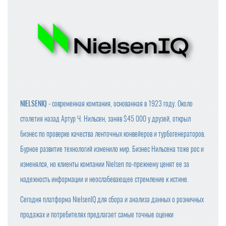
NIELSENIQ
- cовременная компания, основанная в 1923 году. Около
столетия назад Артур Ч. Нильсен, заняв $45 000 у друзей, открыл
бизнес по проверке качества ленточных конвейеров и турбогенераторов.
Бурное развитие технологий изменило мир. Бизнес Нильсена тоже рос и
изменялся, но клиенты компании Nielsen по-прежнему ценят ее за
надежность информации и неослабевающее стремление к истине.
Сегодня платформа NielsenIQ для сбора и анализа данных о розничных
продажах и потребителях предлагает самые точные оценки