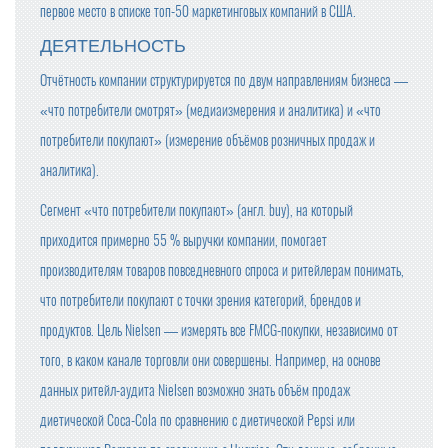
первое место в списке топ-50 маркетинговых компаний в США.
ДЕЯТЕЛЬНОСТЬ
Отчётность компании структурируется по двум направлениям бизнеса —
«что потребители смотрят» (медиаизмерения и аналитика) и «что
потребители покупают» (измерение объёмов розничных продаж и
аналитика).
Сегмент «что потребители покупают» (англ. buy), на который
приходится примерно 55 % выручки компании, помогает
производителям товаров повседневного спроса и ритейлерам понимать,
что потребители покупают с точки зрения категорий, брендов и
продуктов. Цель Nielsen — измерять все FMCG-покупки, независимо от
того, в каком канале торговли они совершены. Например, на основе
данных ритейл-аудита Nielsen возможно знать объём продаж
диетической Coca-Cola по сравнению с диетической Pepsi или