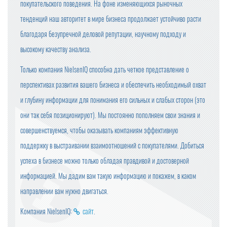
покупательского поведения. На фоне изменяющихся рыночных
тенденций наш авторитет в мире бизнеса продолжает устойчиво расти
благодаря безупречной деловой репутации, научному подходу и
высокому качеству анализа.
Только компания NielsenIQ способна дать четкое представление о
перспективах развития вашего бизнеса и обеспечить необходимый охват
и глубину информации для понимания его сильных и слабых сторон (это
они так себя позиционируют). Мы постоянно пополняем свои знания и
совершенствуемся, чтобы оказывать компаниям эффективную
поддержку в выстраивании взаимоотношений с покупателями. Добиться
успеха в бизнесе можно только обладая правдивой и достоверной
информацией. Мы дадим вам такую информацию и покажем, в каком
направлении вам нужно двигаться.
Компания NielsenIQ:
сайт
.